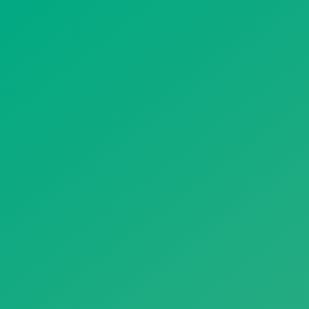
遥想公瑾当年，小乔初嫁了，雄姿英发。
羽扇纶巾，谈笑间，樯橹灰飞烟灭。
故国神游，多情应笑我，早生华发。
人生如梦，一尊还酹江月。